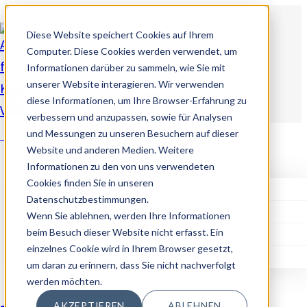
Zum
Diese Website speichert Cookies auf Ihrem
Inhalt
Computer. Diese Cookies werden verwendet, um
springen
Informationen darüber zu sammeln, wie Sie mit
unserer Website interagieren. Wir verwenden
External Types
diese Informationen, um Ihre Browser-Erfahrung zu
verbessern und anzupassen, sowie für Analysen
und Messungen zu unseren Besuchern auf dieser
Akademie für Kognitives Verhaltenscoaching
Website und anderen Medien. Weitere
Alle 3 Ergebnisse werden angezeigt
Informationen zu den von uns verwendeten
DAHEIM
Cookies finden Sie in unseren
KVC ERLERNEN_A
Datenschutzbestimmungen.
KVC VERSTEHEN
Wenn Sie ablehnen, werden Ihre Informationen
beim Besuch dieser Website nicht erfasst. Ein
MIT KVC GECOACHT WERDEN
einzelnes Cookie wird in Ihrem Browser gesetzt,
ÜBER DIE AKADEMIE
um daran zu erinnern, dass Sie nicht nachverfolgt
ENGLISH
werden möchten.
AKZEPTIEREN
ABLEHNEN