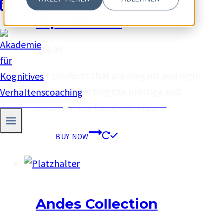
LinkedIn
Alps Edition
$
34.99
For products that are elegant and high-
quality, reflecting the prestige and
Akademie für Kognitives Verhaltenscoaching
beauty of the European Alps.
BUY NOW
Andes Collection