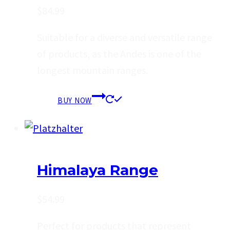
$
84.99
Suitable for a diverse and versatile range
of products, as the Andes is one of the
longest mountain ranges.
BUY NOW
Himalaya Range
$
54.99
Perfect for products that represent